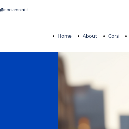
o@soniarosini.it
Home
About
Corsi