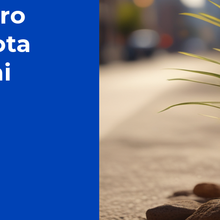
ro
ota
i